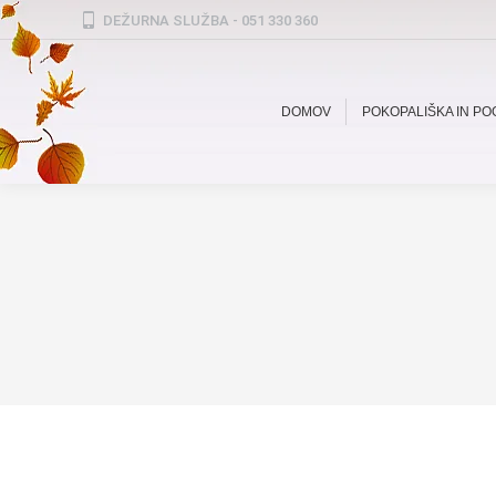
DEŽURNA SLUŽBA - 051 330 360
DOMOV
POKOPALIŠKA IN P