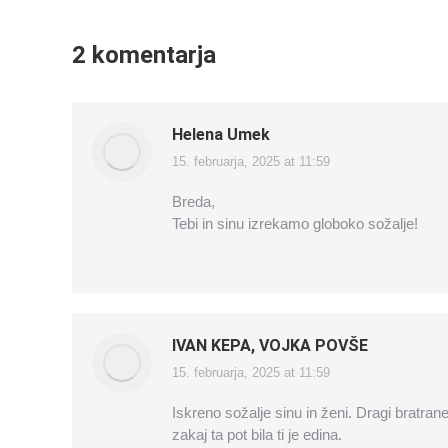
2 komentarja
Helena Umek
15. februarja, 2025 at 11:59
says:
Breda,
Tebi in sinu izrekamo globoko sožalje!
IVAN KEPA, VOJKA POVŠE
15. februarja, 2025 at 11:59
says:
Iskreno sožalje sinu in ženi. Dragi bratran
zakaj ta pot bila ti je edina.