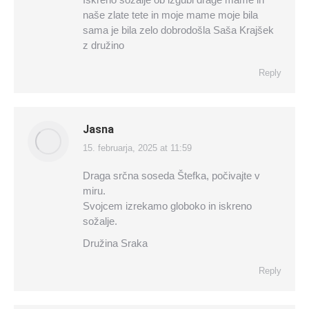
naše zlate tete in moje mame moje bila
sama je bila zelo dobrodošla Saša Krajšek
z družino
Reply
Jasna
15. februarja, 2025 at 11:59
says:
Draga srčna soseda Štefka, počivajte v
miru.
Svojcem izrekamo globoko in iskreno
sožalje.
Družina Sraka
Reply