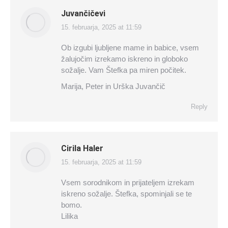
Juvančičevi
15. februarja, 2025 at 11:59
says:
Ob izgubi ljubljene mame in babice, vsem
žalujočim izrekamo iskreno in globoko
sožalje. Vam Štefka pa miren počitek.
Marija, Peter in Urška Juvančič
Reply
Cirila Haler
15. februarja, 2025 at 11:59
says:
Vsem sorodnikom in prijateljem izrekam
iskreno sožalje. Štefka, spominjali se te
bomo.
Lilika