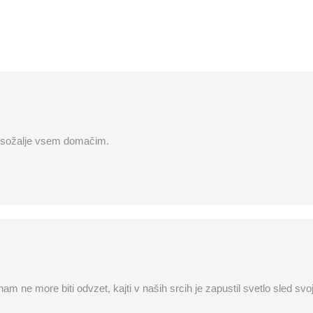
o sožalje vsem domačim.
 nam ne more biti odvzet, kajti v naših srcih je zapustil svetlo sled 