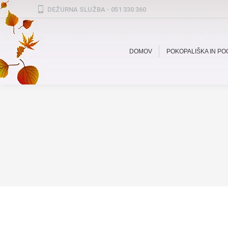
DEŽURNA SLUŽBA - 051 330 360
DOMOV
POKOPALIŠKA IN P