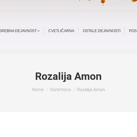
OGREBNA DEJAVNOST
CVETLIČARNA
OSTALE DEJAVNOSTI
POS
Rozalija Amon
You are here:
Home
Osmrtnica
Rozalija Amon