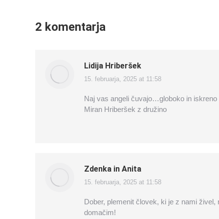
2 komentarja
Lidija Hriberšek
15. februarja, 2025 at 11:58
says:
Naj vas angeli čuvajo…globoko in iskren
Miran Hriberšek z družino
Zdenka in Anita
15. februarja, 2025 at 11:58
says:
Dober, plemenit človek, ki je z nami živel,
domačim!