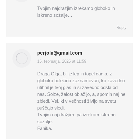
Tvojim najdražjim izrekamo globoko in
iskreno sožalje…
Reply
perjola@gmail.com
15. februarja, 2025 at 11:59
says:
Draga Olga, bil je lep in topel dan a, z
globoko bolečino zaznamovan, ko zavedno
utihnil je tvoj glas in si zavedno odšla od
nas. Solze, žalost oblažijo, a, spomin naj ne
zbledi. Vsi, ki v večnosti živijo na svetu
puščajo sledi.
Tvojim naj dražjim, pa izrekam iskreno
sožalje.
Fanika.