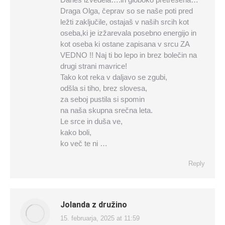
Draga Olga, čeprav so se naše poti pred
ležti zaključile, ostajaš v naših srcih kot
oseba,ki je izžarevala posebno energijo in
kot oseba ki ostane zapisana v srcu ZA
VEDNO !! Naj ti bo lepo in brez bolečin na
drugi strani mavrice!
Tako kot reka v daljavo se zgubi,
odšla si tiho, brez slovesa,
za seboj pustila si spomin
na naša skupna srečna leta.
Le srce in duša ve,
kako boli,
ko več te ni …
Reply
Jolanda z družino
15. februarja, 2025 at 11:59
says: