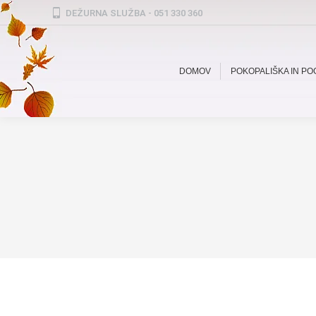
DEŽURNA SLUŽBA - 051 330 360
DOMOV
POKOPALIŠKA IN P