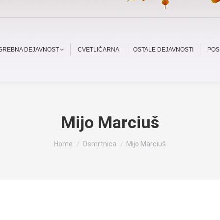
OGREBNA DEJAVNOST
CVETLIČARNA
OSTALE DEJAVNOSTI
POS
Mijo Marciuš
You are here:
Home
Osmrtnica
Mijo Marciuš