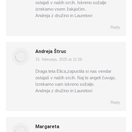
ostajaš v naših srcih. Iskreno sožalje
izrekamo vsem žalujočim.
Andreja z družino in Lauretovi
Reply
Andreja Štruc
15. februarja, 2025 at 11:59
says:
Draga teta Elica,zapustila si nas vendar
ostajaš v naših srcih. Naj te angeli čuvajo.
Izrekamo vam iskreno sožalje.
Andreja z družino in Lauretovi
Reply
Margareta