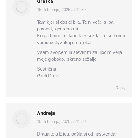
Gretka
15. februarja, 2025 at 11:59
says:
Tam kjer si doslej bila, Te ni več;, si pa
povsod, kjer smo mi.
Ko pa bomo mi tam, kjer si zdaj Ti, se bomo
vpraševali, zakaj smo jokali.
Vsem svojcem in številnim žalujočim velja
moje globoko, iskreno sožalje.
Sestrična
Greti Drev
Reply
Andreja
15. februarja, 2025 at 11:59
says:
Draga teta Elica, odšla si od nas,vendar