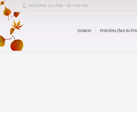
DEŽURNA SLUŽBA - 051 330 360
DOMOV
POKOPALIŠKA IN P