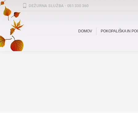
DEŽURNA SLUŽBA - 051 330 360
DOMOV
POKOPALIŠKA IN P