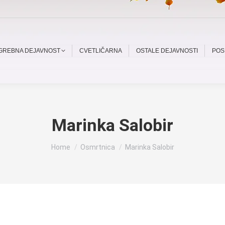
OGREBNA DEJAVNOST
CVETLIČARNA
OSTALE DEJAVNOSTI
POS
Marinka Salobir
You are here:
Home
Osmrtnica
Marinka Salobir