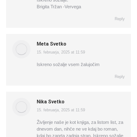
Brigita Tržan -Vervega
Reply
Meta Svetko
15. februarja, 2025 at 11:59
says:
Iskreno sožalje vsem žalujočim
Reply
Nika Svetko
15. februarja, 2025 at 11:59
says:
Življenje naše je kot knjiga, za listom list, za
dnevom dan, nihče ne ve kdaj bo roman,
kdaj bo zaprta zadnja stran. Iskreno sožalje