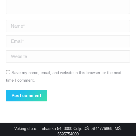
Name *
Email *
Website
Save my name, email, and website in this browser for the next
time I comment.
Post comment
Veking d.o.o., Teharska 54, 3000 Celje DŠ: SI44776969, MŠ:
5595754000