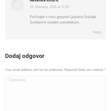
Nevenka Kodrič
15. februarja, 2025 at 11:59
says:
Počivajte v miru gospod Ljubomir.Sožalje
Svetlani in ostalim sorodnikom.
Reply
Dodaj odgovor
Your email address will not be published. Required fields are marked
*
Comment