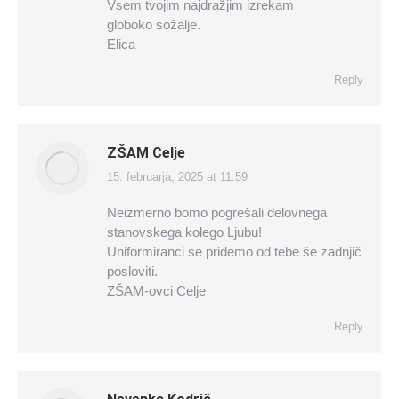
Vsem tvojim najdražjim izrekam
globoko sožalje.
Elica
Reply
ZŠAM Celje
15. februarja, 2025 at 11:59
says:
Neizmerno bomo pogrešali delovnega
stanovskega kolego Ljubu!
Uniformiranci se pridemo od tebe še zadnjič
posloviti.
ZŠAM-ovci Celje
Reply