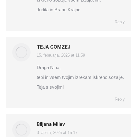
Judita in Brane Krajnc
Reply
TEJA GOMZEJ
15. februarja, 2025 at 11:59
says:
Draga Nina,
tebi in vsem tvojim izrekam iskreno sožalje.
Teja s svojimi
Reply
Biljana Milev
3. aprila, 2025 at 15:17
says: