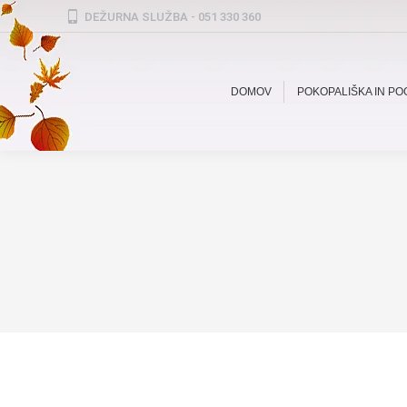
DEŽURNA SLUŽBA - 051 330 360
DOMOV
POKOPALIŠKA IN P