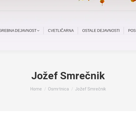
OGREBNA DEJAVNOST
CVETLIČARNA
OSTALE DEJAVNOSTI
POS
Jožef Smrečnik
You are here:
Home
Osmrtnica
Jožef Smrečnik