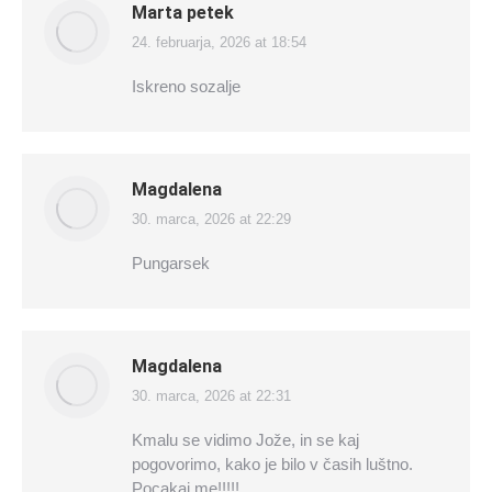
Marta petek
24. februarja, 2026 at 18:54
says:
Iskreno sozalje
Magdalena
30. marca, 2026 at 22:29
says:
Pungarsek
Magdalena
30. marca, 2026 at 22:31
says:
Kmalu se vidimo Jože, in se kaj
pogovorimo, kako je bilo v časih luštno.
Pocakaj me!!!!!