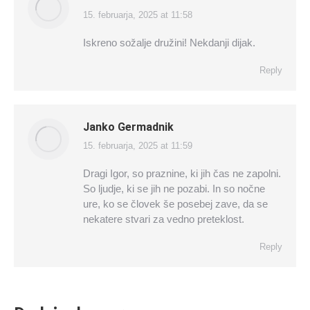
15. februarja, 2025 at 11:58
says:
Iskreno sožalje družini! Nekdanji dijak.
Reply
Janko Germadnik
15. februarja, 2025 at 11:59
says:
Dragi Igor, so praznine, ki jih čas ne zapolni.
So ljudje, ki se jih ne pozabi. In so nočne
ure, ko se človek še posebej zave, da se
nekatere stvari za vedno preteklost.
Reply