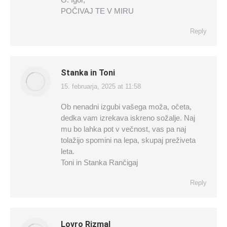
POČIVAJ TE V MIRU
Reply
Stanka in Toni
15. februarja, 2025 at 11:58
says:
Ob nenadni izgubi vašega moža, očeta,
dedka vam izrekava iskreno sožalje. Naj
mu bo lahka pot v večnost, vas pa naj
tolažijo spomini na lepa, skupaj preživeta
leta.
Toni in Stanka Rančigaj
Reply
Lovro Rizmal