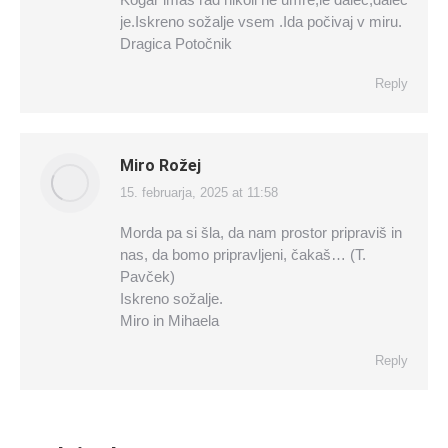
je.Iskreno sožalje vsem .Ida počivaj v miru.
Dragica Potočnik
Reply
Miro Rožej
15. februarja, 2025 at 11:58
says:
Morda pa si šla, da nam prostor pripraviš in
nas, da bomo pripravljeni, čakaš… (T.
Pavček)
Iskreno sožalje.
Miro in Mihaela
Reply