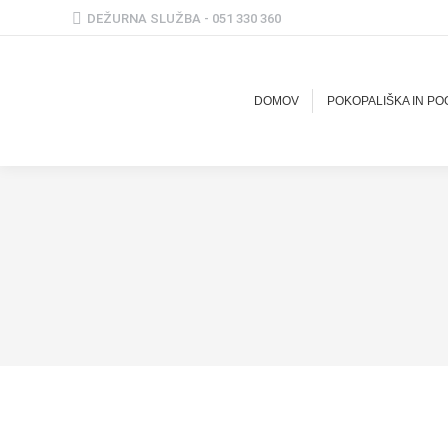
DEŽURNA SLUŽBA - 051 330 360
DOMOV
POKOPALIŠKA IN P