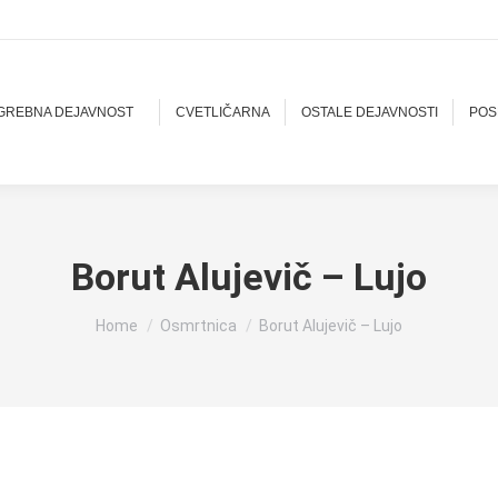
OGREBNA DEJAVNOST
CVETLIČARNA
OSTALE DEJAVNOSTI
POS
Borut Alujevič – Lujo
You are here:
Home
Osmrtnica
Borut Alujevič – Lujo