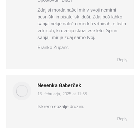
Zdaj si morda našel mir v svoji nemirni
pesniški in pisateljski duši. Zdaj boš lahko
sanjal nekje daleč o modrih vrtnicah, o tistih
vrtnicah, ki cvetijo skozi vse leto. Spi in
sanjaj, mir je zdaj samo tvoj.
Branko Zupanc
Reply
Nevenka Gaberšek
15. februarja, 2025 at 11:58
says:
Iskreno sožalje družini.
Reply