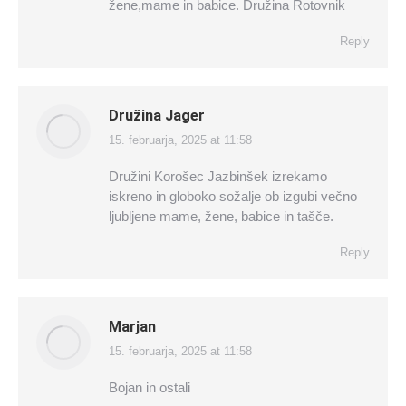
žene,mame in babice. Družina Rotovnik
Reply
Družina Jager
15. februarja, 2025 at 11:58
says:
Družini Korošec Jazbinšek izrekamo
iskreno in globoko sožalje ob izgubi večno
ljubljene mame, žene, babice in tašče.
Reply
Marjan
15. februarja, 2025 at 11:58
says:
Bojan in ostali