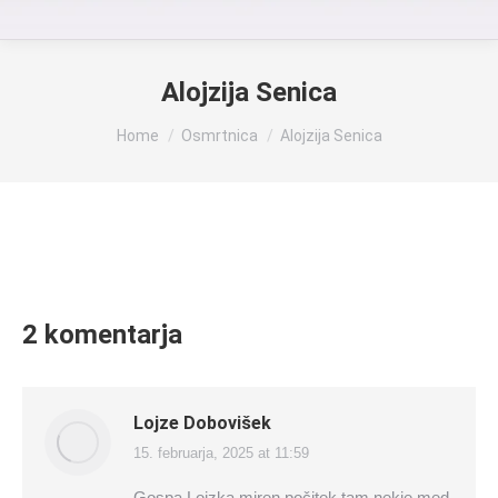
Alojzija Senica
You are here:
Home
Osmrtnica
Alojzija Senica
2 komentarja
Lojze Dobovišek
15. februarja, 2025 at 11:59
says:
Gospa Lojzka miren počitek tam nekje med