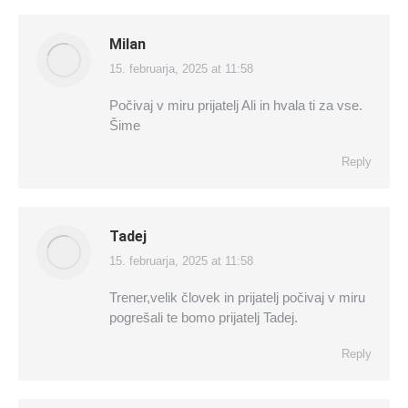
Milan
15. februarja, 2025 at 11:58
says:
Počivaj v miru prijatelj Ali in hvala ti za vse.
Šime
Reply
Tadej
15. februarja, 2025 at 11:58
says:
Trener,velik človek in prijatelj počivaj v miru
pogrešali te bomo prijatelj Tadej.
Reply