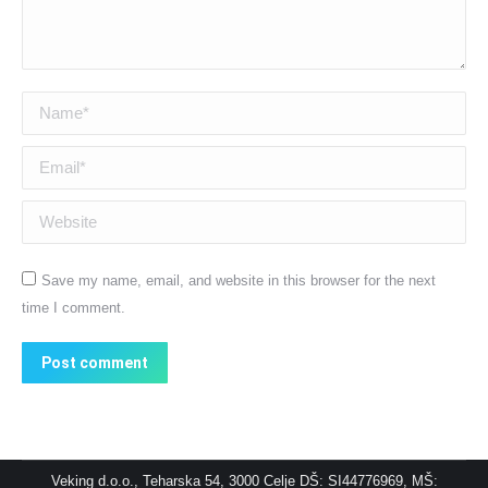
Name *
Email *
Website
Save my name, email, and website in this browser for the next
time I comment.
Post comment
Veking d.o.o., Teharska 54, 3000 Celje DŠ: SI44776969, MŠ: