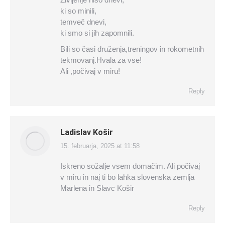
ki so minili,
temveč dnevi,
ki smo si jih zapomnili.
Bili so časi druženja,treningov in rokometnih
tekmovanj.Hvala za vse!
Ali ,počivaj v miru!
Reply
Ladislav Košir
15. februarja, 2025 at 11:58
says:
Iskreno sožalje vsem domačim. Ali počivaj
v miru in naj ti bo lahka slovenska zemlja
Marlena in Slavc Košir
Reply