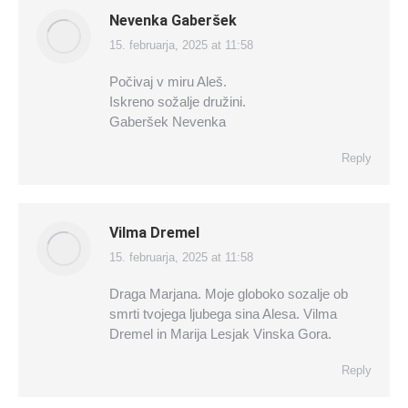
Nevenka Gaberšek
15. februarja, 2025 at 11:58
says:
Počivaj v miru Aleš.
Iskreno sožalje družini.
Gaberšek Nevenka
Reply
Vilma Dremel
15. februarja, 2025 at 11:58
says:
Draga Marjana. Moje globoko sozalje ob
smrti tvojega ljubega sina Alesa. Vilma
Dremel in Marija Lesjak Vinska Gora.
Reply