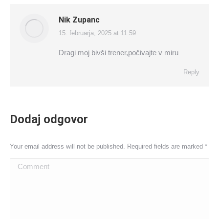
Nik Zupanc
15. februarja, 2025 at 11:59
says:
Dragi moj bivši trener,počivajte v miru
Reply
Dodaj odgovor
Your email address will not be published. Required fields are marked
*
Comment