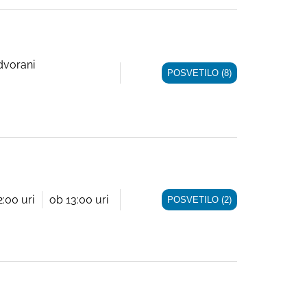
dvorani
POSVETILO (8)
2:00 uri
ob 13:00 uri
POSVETILO (2)