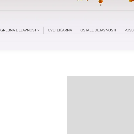
POGREBNA DEJAVNOST
CVETLIČARNA
OSTALE DEJAVNOSTI
POSL
Obvestilo
O B V E S T I L O Cenjene
Veking v mesecu juniju in…
podrobneje