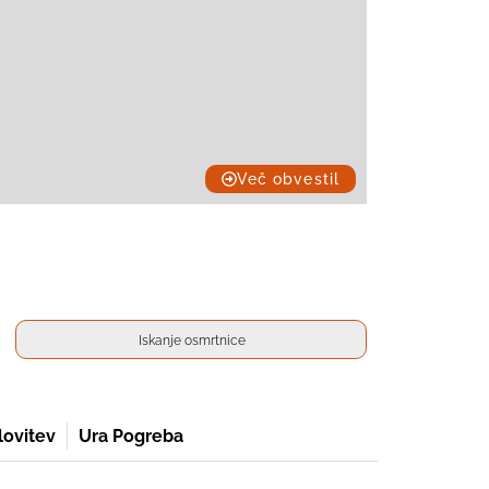
Več obvestil
lovitev
Ura Pogreba