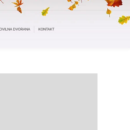
OVILNA DVORANA
KONTAKT
 stranke obveščamo, da bo Cvetličarna