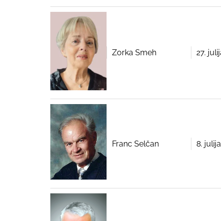
Zorka Smeh
27. jul
Franc Selčan
8. juli