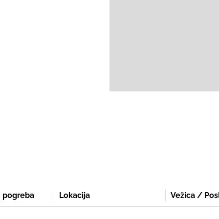
Prosto delovno mesto
podrobneje
 pogreba
Lokacija
Vežica / Pos