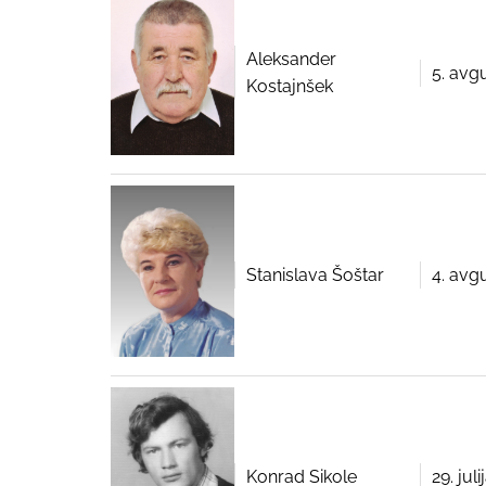
Aleksander
5. avg
Kostajnšek
Stanislava Šoštar
4. avg
Konrad Sikole
29. jul